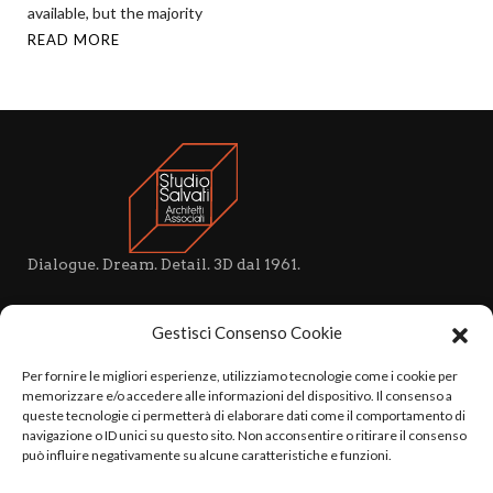
available, but the majority
READ MORE
Dialogue. Dream. Detail. 3D dal 1961.
VISIT US
Gestisci Consenso Cookie
Viale Campania, 26
20133 Milano
Per fornire le migliori esperienze, utilizziamo tecnologie come i cookie per
P. IVA 13236440155
memorizzare e/o accedere alle informazioni del dispositivo. Il consenso a
queste tecnologie ci permetterà di elaborare dati come il comportamento di
navigazione o ID unici su questo sito. Non acconsentire o ritirare il consenso
CALL US
può influire negativamente su alcune caratteristiche e funzioni.
+39 02 7611 8063