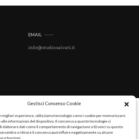
EMAIL
info@studiosalvati.it
Gestisci Consenso Cookie
le migliori esperienze, utilizziamo tecnologie come i cookie per memorizzare
alle informazioni del dispositivo. Il consenso a queste tecnologie ci
i elaborare dati come il comportamento di navigazione o ID unici su questo
consentire o ritirare il consenso può influire negativamente su alcune
he e funzioni.