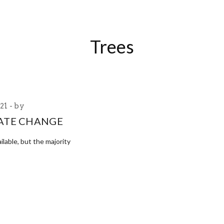
HOME
ABOUT
TEAM
ARCHITETTURA
INTERIORS
Trees
021
by
MATE CHANGE
lable, but the majority