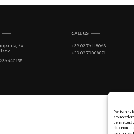
S
CALL US
ampania, 26
+39 02 7611 8063
ilano
+39 02 70008871
3236440155
Per fornire 
e/o accedere 
permetterà d
sito. Non ac
caratteristic