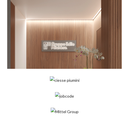
GEM
Uffici
CIESSE PIUMINI
Uffici
JOBCODE
Uffici
MITTEL GROUP
Uffici