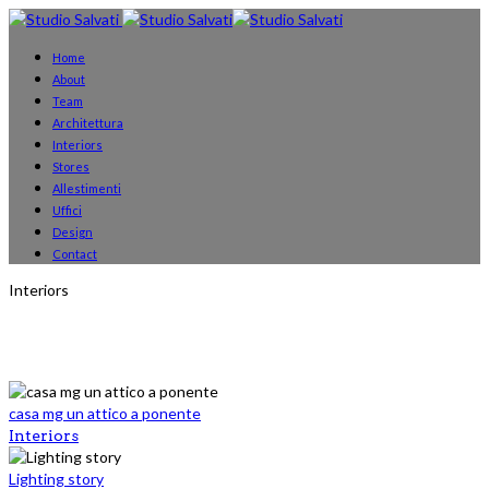
Home
About
Team
Architettura
Interiors
Stores
Allestimenti
Uffici
Design
Contact
Interiors
casa mg un attico a ponente
Interiors
Lighting story