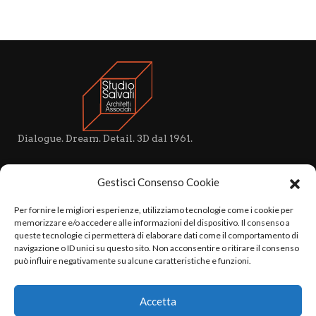
Dialogue. Dream. Detail. 3D dal 1961.
VISIT US
Gestisci Consenso Cookie
Viale Campania, 26
20133 Milano
Per fornire le migliori esperienze, utilizziamo tecnologie come i cookie per
P. IVA 13236440155
memorizzare e/o accedere alle informazioni del dispositivo. Il consenso a
queste tecnologie ci permetterà di elaborare dati come il comportamento di
navigazione o ID unici su questo sito. Non acconsentire o ritirare il consenso
CALL US
può influire negativamente su alcune caratteristiche e funzioni.
+39 02 7611 8063
+39 02 70008871
Accetta