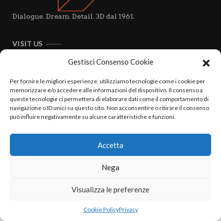
Dialogue. Dream. Detail. 3D dal 1961.
VISIT US
Viale Campania, 26
20133 Milano
Gestisci Consenso Cookie
P. IVA 13236440155
Per fornire le migliori esperienze, utilizziamo tecnologie come i cookie per
memorizzare e/o accedere alle informazioni del dispositivo. Il consenso a
CALL US
queste tecnologie ci permetterà di elaborare dati come il comportamento di
navigazione o ID unici su questo sito. Non acconsentire o ritirare il consenso
+39 02 7611 8063
può influire negativamente su alcune caratteristiche e funzioni.
+39 02 70008871
EMAIL
Accetta
info@studiosalvati.it
Nega
Visualizza le preferenze
Cookie Policy
Privacy