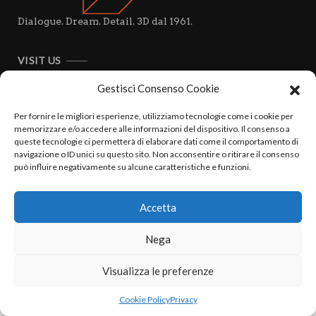
Dialogue. Dream. Detail. 3D dal 1961.
VISIT US
Viale Campania, 26
20133 Milano
Gestisci Consenso Cookie
P. IVA 13236440155
Per fornire le migliori esperienze, utilizziamo tecnologie come i cookie per
memorizzare e/o accedere alle informazioni del dispositivo. Il consenso a
CALL US
queste tecnologie ci permetterà di elaborare dati come il comportamento di
navigazione o ID unici su questo sito. Non acconsentire o ritirare il consenso
+39 02 7611 8063
può influire negativamente su alcune caratteristiche e funzioni.
+39 02 70008871
EMAIL
Accetta
info@studiosalvati.it
Nega
Visualizza le preferenze
Cookie Policy
Privacy