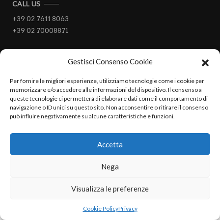
CALL US
+39 02 7611 8063
+39 02 70008871
EMAIL
Gestisci Consenso Cookie
info@studiosalvati.it
Per fornire le migliori esperienze, utilizziamo tecnologie come i cookie per
memorizzare e/o accedere alle informazioni del dispositivo. Il consenso a
queste tecnologie ci permetterà di elaborare dati come il comportamento di
navigazione o ID unici su questo sito. Non acconsentire o ritirare il consenso
può influire negativamente su alcune caratteristiche e funzioni.
Accetta
Nega
Visualizza le preferenze
Cookie Policy
Privacy